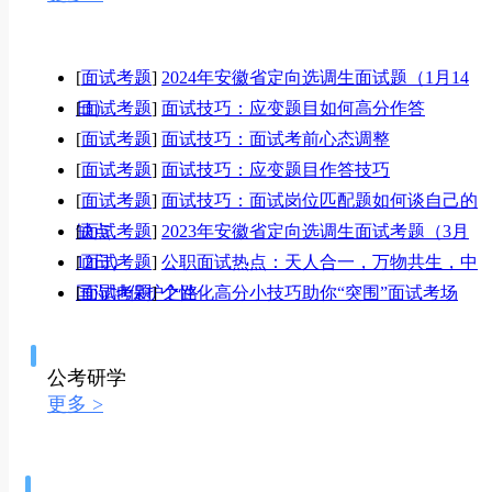
[
面试考题
]
2024年安徽省定向选调生面试题（1月14
日）
[
面试考题
]
面试技巧：应变题目如何高分作答
[
面试考题
]
面试技巧：面试考前心态调整
[
面试考题
]
面试技巧：应变题目作答技巧
[
面试考题
]
面试技巧：面试岗位匹配题如何谈自己的
缺点
[
面试考题
]
2023年安徽省定向选调生面试考题（3月
12日）
[
面试考题
]
公职面试热点：天人合一，万物共生，中
国湿地保护之路
[
面试考题
]
个性化高分小技巧助你“突围”面试考场
公考研学
更多 >