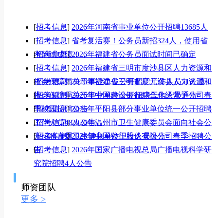
[
招考信息
]
2026年河南省事业单位公开招聘13685人
[
招考信息
]
省考复活赛！公务员新招324人，使用省
考笔试成绩！，
[
招考信息
]
2026年福建省公务员面试时间已确定
[
招考信息
]
2026年福建省三明市度沙县区人力资源和
社会保障局关于事业单位公开招聘工作人员51人通
[
招考信息
]
2026年福建省三明市度尤溪县人力资源和
告
社会保障局关于事业单位公开招聘工作人员通告
[
招考信息
]
2026年中国建设银行综合化经营子公司春
季校园招聘公告
[
招考信息
]
2026年平阳县部分事业单位统一公开招聘
工作人员48人公告
[
招考信息
]
2026年温州市卫生健康委员会面向社会公
开招聘直属卫生健康单位卫技人员公告
[
招考信息
]
2026年中国银行股份有限公司春季招聘公
告
[
招考信息
]
2026年国家广播电视总局广播电视科学研
究院招聘4人公告
师资团队
更多 >