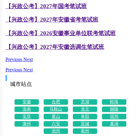
【兴政公考】2027年国考笔试班
【兴政公考】2027年安徽省考笔试班
【兴政公考】2026安徽事业单位联考笔试班
【兴政公考】2027年安徽选调生笔试班
Previous
Next
Previous
Next
城市站点
安徽
合肥
芜湖
蚌埠
淮南
马鞍山
淮北
铜陵
安庆
黄山
阜阳
宿州
滁州
六安
宣城
巢湖
池州
亳州