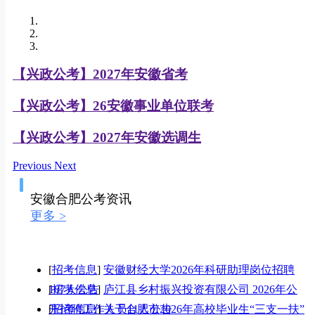
【兴政公考】2027年安徽省考
【兴政公考】26安徽事业单位联考
【兴政公考】2027年安徽选调生
Previous
Next
安徽合肥公考资讯
更多 >
[
招考信息
]
安徽财经大学2026年科研助理岗位招聘
107人公告
[
招考信息
]
庐江县乡村振兴投资有限公司 2026年公
开招聘工作人员11人公告
[
招考信息
]
关于合肥市2026年高校毕业生“三支一扶”