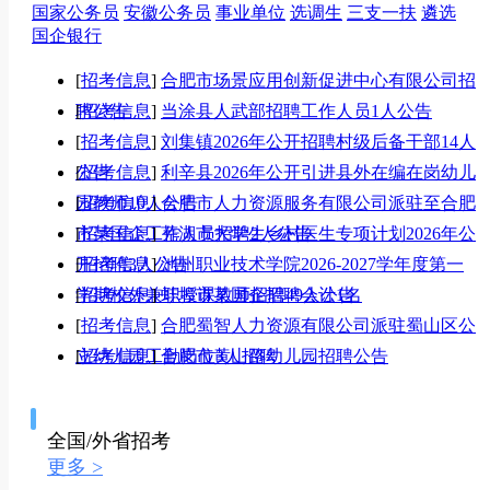
国家公务员
安徽公务员
事业单位
选调生
三支一扶
遴选
国企银行
[
招考信息
]
合肥市场景应用创新促进中心有限公司招
聘公告
[
招考信息
]
当涂县人武部招聘工作人员1人公告
[
招考信息
]
刘集镇2026年公开招聘村级后备干部14人
公告
[
招考信息
]
利辛县2026年公开引进县外在编在岗幼儿
园教师10人公告
[
招考信息
]
合肥市人力资源服务有限公司派驻至合肥
市某国企工作人员招聘2人公告
[
招考信息
]
芜湖市大学生乡村医生专项计划2026年公
开招聘3人公告
[
招考信息
]
池州职业技术学院2026-2027学年度第一
学期校外兼职授课教师招聘49人公告
[
招考信息
]
蚌埠市某国企招聘会计1名
[
招考信息
]
合肥蜀智人力资源有限公司派驻蜀山区公
立幼儿园工勤岗位3人招聘
[
招考信息
]
合肥市黄山路幼儿园招聘公告
全国/外省招考
更多 >