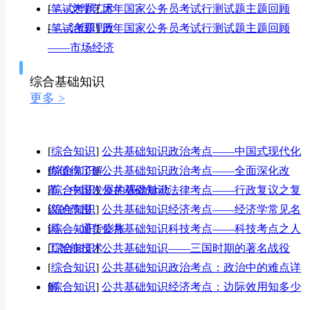
——文学艺术
[
笔试考题
]
历年国家公务员考试行测试题主题回顾
——治国理政
[
笔试考题
]
历年国家公务员考试行测试题主题回顾
——市场经济
综合基础知识
更多 >
[
综合知识
]
公共基础知识政治考点——中国式现代化
你值得了解
[
综合知识
]
公共基础知识政治考点——全面深化改
革：中国发展的强劲脉动
[
综合知识
]
公共基础知识法律考点——行政复议之复
议的范围
[
综合知识
]
公共基础知识经济考点——经济学常见名
词——通货膨胀
[
综合知识
]
公共基础知识科技考点——科技考点之人
工智能技术
[
综合知识
]
公共基础知识——三国时期的著名战役
[
综合知识
]
公共基础知识政治考点：政治中的难点详
解
[
综合知识
]
公共基础知识经济考点：边际效用知多少