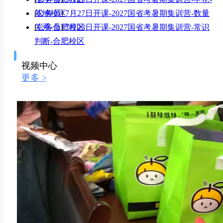
基地校区
[
公务员
]
7月27日开课-2027国省考暑期集训营-数量
关系-合肥校区
[
公务员
]
7月23日开课-2027国省考暑期集训营-常识
判断-合肥校区
视频中心
更多 >