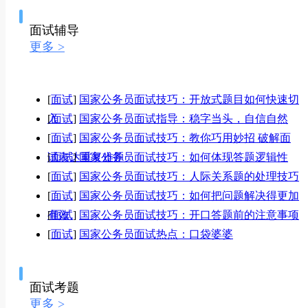
面试辅导
更多 >
[
面试
]
国家公务员面试技巧：开放式题目如何快速切
入
[
面试
]
国家公务员面试指导：稳字当头，自信自然
[
面试
]
国家公务员面试技巧：教你巧用妙招 破解面
试表达重复难题
[
面试
]
国家公务员面试技巧：如何体现答题逻辑性
[
面试
]
国家公务员面试技巧：人际关系题的处理技巧
[
面试
]
国家公务员面试技巧：如何把问题解决得更加
有效
[
面试
]
国家公务员面试技巧：开口答题前的注意事项
[
面试
]
国家公务员面试热点：口袋婆婆
面试考题
更多 >