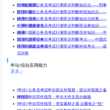
代年龄称谓
[
行测
]
国家公务员考试行测常识判断知识点——刑事
责任年龄
[
行测
]
国家公务员考试行测常识判断科技知识点——
神舟十六号
[
行测
]
国家公务员考试行测常识判断知识点积累——
十周年那些事儿
[
行测
]
国家公务员考试行测常识判断民法典知识——
继承
[
行测
]
国家公务员考试行测常识判断历史知识——中
国古代史学巨作
[
行测
]
国家公务员考试行测常识判断考点——中国式
现代化的五大特点
[
行测
]
国家公务员考试行测常识判断科技考点——诺
贝尔奖
申论/综合应用能力
更多 >
[
申论
]
公务员考试申论提出对策题：提出对策题之备
考指导
[
申论
]
申论写作指导：申论大作文高分秘籍
[
申论
]
申论写作指导：夯实素材之基 运聚焦之“技”