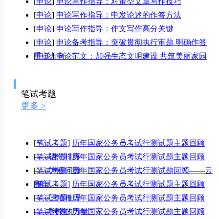
[
申论
]
申论写作指导：对策型文章写作技巧
[
申论
]
申论写作指导：申发论述的作答方法
[
申论
]
申论写作指导：作文写作高分关键
[
申论
]
申论备考指导：突破贯彻执行审题 明确作答
重点方向
[
申论
]
申论范文：加强生态文明建设 共筑美丽家园
笔试考题
更多 >
[
笔试考题
]
历年国家公务员考试行测试题主题回顾
——语句排序
[
笔试考题
]
历年国家公务员考试行测试题主题回顾
——方程问题
[
笔试考题
]
历年国家公务员考试行测试题回顾——云
和雨
[
笔试考题
]
历年国家公务员考试行测试题主题回顾
——三项推理
[
笔试考题
]
历年国家公务员考试行测试题主题回顾
——削弱的力量
[
笔试考题
]
历年国家公务员考试行测试题主题回顾