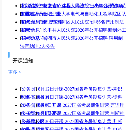
计划招募资格复审、体检、考察、上岗等 有关事项
[
招考信息
]
安徽省庐江县人民法院2026年公开招聘劳
的通知
务派遣人员3人公告
[
招考信息
]
合肥工业大学电气与自动化工程学院团队
科研助理招聘1人公告
[
招考信息
]
合肥市包河区人民法院招聘6名聘用制法
官助理！
[
招考信息
]
长丰县人民法院2026年公开招聘编制外工
作人员6人公告
[
招考信息
]
巢湖市人民法院2026年公开招聘 聘用制
法官助理2人公告
开课通知
更多 >
[
公务员
]
8月12日开课-2027国省考暑期集训营-常识
判断-基地校区
[
公务员
]
8月11日开课-2027国省考暑期集训营-资料
分析-合肥校区
[
公务员
]
8月6日开课-2027国省考暑期集训营-言语理
解与表达-合肥校区
[
公务员
]
8月6日开课-2027国省考暑期集训营-判断推
理-基地校区
[
公务员
]
7月30日开课-2027国省考暑期集训营-判断
推理-合肥校区
[
公务员
]
7月29日开课-2027国省考暑期集训营-申论-