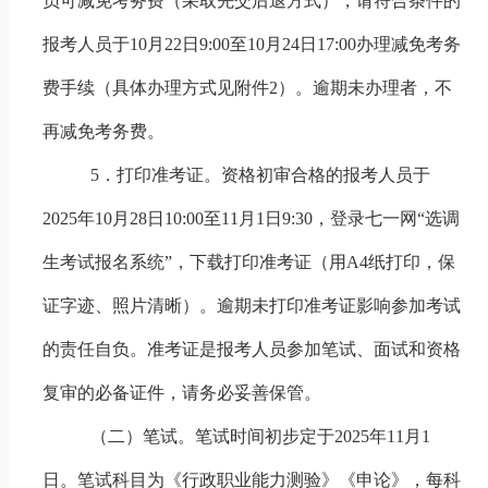
员可减免考务费（采取先交后退方式）
，请符合条件的
报考人员于
10
月
22
日
9:00
至
10
月
24
日
17:00
办理减免考务
费手续（具体办理方式见附件
2
）。逾期未办理者，不
再减免考务费。
5
．打印准考证。资格初审合格的报考人员于
2025
年
10
月
28
日
10:00
至
11
月
1
日
9:30
，登录七一网“选调
生考试报名系统”，下载打印准考证（用
A4
纸打印，保
证字迹、照片清晰）。逾期未打印准考证影响参加考试
的责任自负。准考证是报考人员参加笔试、面试和资格
复审的必备证件，请务必妥善保管。
（二）笔试。
笔试时间初步定于
2025
年
1
1
月
1
日。笔试科目为《行政职业能力测验》《申论》，
每科