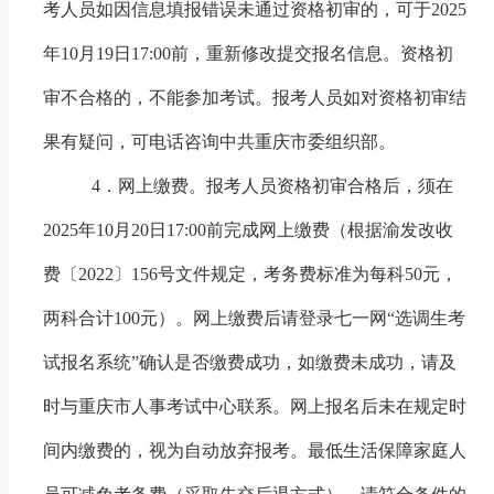
考人员如因信息填报错误未通过资格初审的，可于
2025
年
10
月
19
日
17:00
前，重新修改提交报名信息。资格初
审不合格的，不能参加考试。报考人员如对资格初审结
果有疑问，可电话咨询中共重庆市委组织部。
4
．网上缴费。报考人员资格初审合格后，须在
2025
年
10
月
20
日
17:00
前完成网上缴费（根据渝发改收
费〔
2022
〕
156
号文件规定，考务费标准为每科
50
元，
两科合计
100
元）。网上缴费后请登录七一网“选调生考
试报名系统”确认是否缴费成功，如缴费未成功，请及
时与重庆市人事考试中心联系。网上报名后未在规定时
间内缴费的，视为自动放弃报考。
最低生活保障家庭人