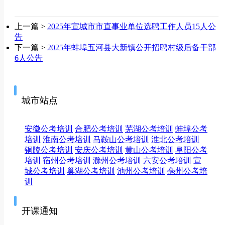
上一篇 >
2025年宣城市市直事业单位选聘工作人员15人公
告
下一篇 >
2025年蚌埠五河县大新镇公开招聘村级后备干部
6人公告
城市站点
安徽公考培训
合肥公考培训
芜湖公考培训
蚌埠公考
培训
淮南公考培训
马鞍山公考培训
淮北公考培训
铜陵公考培训
安庆公考培训
黄山公考培训
阜阳公考
培训
宿州公考培训
滁州公考培训
六安公考培训
宣
城公考培训
巢湖公考培训
池州公考培训
亳州公考培
训
开课通知