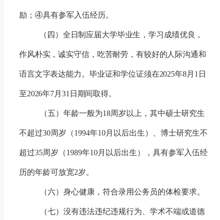
励；④具有参军入伍经历。
（四）全日制应届大学毕业生，学习成绩优良，
作风朴实，诚实守信，吃苦耐劳，有较好的人际沟通和
语言文字表达能力。毕业证和学位证须在
2025
年
8
月
1
日
至
2026
年
7
月
31
日期间取得。
（五）年龄一般为
18
周岁以上，其中硕士研究生
不超过
30
周岁（
1994
年
10
月以后出生）、博士研究生不
超过
35
周岁（
1989
年
10
月以后出生），具有参军入伍经
历的年龄可放宽
2
岁。
（六）身心健康，符合录用公务员的体检要求。
（七）没有违法违纪违规行为、学术不端或道德