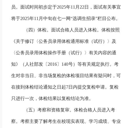
员。面试
时间初步定于
202
5
年
11
月
22
日，面试
有关事宜
将于
2025
年
1
1
月
中旬
在七一网“选调生招录”栏目公布。
（四）体检
。面试合格人员进入体检。体检按照
《关于修订〈公务员录用体检通用标准（试行）〉及
〈公务员录用体检操作手册（试行）〉有关内容的通
知》（人社部发〔
2016
〕
140
号）等有关规定执行。考
生对非当日、非当场复检的体检项目结果有疑问时，可
在接到体检结论通知之日起
7
日内提交复检申请。复检
只进行一次，体检结果以复检结论为准。
（五）考察和资格复审
。体检合格人员进入考
察。考察主要了解考生在校现实表现、学习成绩、专业