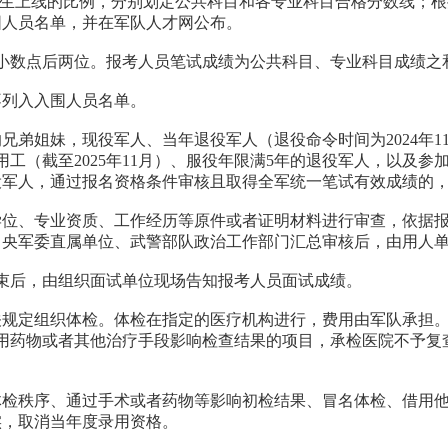
考生上线的比例，分别划定公共科目和各专业科目合格分数线；
围人员名单，并在军队人才网公布。
留小数点后两位。报考人员笔试成绩为公共科目、专业科目成绩之
不列入入围人员名单。
姐妹，现役军人、当年退役军人（退役命令时间为2024年11月1
工（截至2025年11月）、服役年限满5年的退役军人，以及
役军人，通过报名资格条件审核且取得全军统一笔试有效成绩的
学位、专业资质、工作经历等原件或者证明材料进行审查，依据
中央军委直属单位、武警部队政治工作部门汇总审核后，由用人
结束后，由组织面试单位现场告知报考人员面试成绩。
关规定组织体检。体检在指定的医疗机构进行，费用由军队承担
用药物或者其他治疗手段影响检查结果的项目，承检医院不予复
体检秩序、通过手术或者药物等影响初检结果、冒名体检、借用
实，取消当年度录用资格。