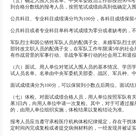
（五）确定入围人员名单。中央军委政治工作部按照90%
到合格分数线的报考人员，按照笔试成绩由高到低确定入
公共科目、专业科目成绩满分均为100分，各科目成绩保
公共科目或者专业科目单科考试成绩为零分或者缺考的，
军队烈士和因公牺牲军队人员的配偶子女、未婚军队烈士的兄弟
部转改文职人员的配偶子女，在军队工作年限满5年的社会用
有作战背景的军事行动、非战争军事行动的社会用工和退
（六）面试。用人单位对笔试入围人员的基本情况、学历
试人员名单。名单由中央军委机关部委、战区、军兵种、
面试成绩满分为100分，可以保留到小数点后两位。面试
（七）体检。对面试成绩合格人员，用人单位按照军队有
果3日内，向用人单位申请一次复检。其中，对于可通过服
的，由用人单位组织实施，体检结果以复检结论为准。
报考人员应当遵守承检医疗机构体检纪律规定，存在干扰
定时间内完成复检或者提交病例材料的，一经发现并被证