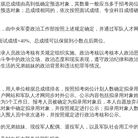
据总成绩由高到低确定预选对象，其数量一般应当多于招考岗位计
为预选对象；总成绩相同的，依次按照面试成绩、专业科目成绩
象，由中央军委政治工作部按照上述规定确定，并通过军队人才
+面试成绩×40%。总成绩可以保留到小数点后两位。
招录人员政治考核有关规定组织实施。政治考核以考核本人政治
治斗争中的政治立场、政治态度和现实表现，遵守政治纪律和政
同生活的兄弟姐妹的政治背景和违法犯罪等情况。
象，用人单位根据总成绩排名，按照招考岗位计划人数确定拟录
门户网站和军队人才网同步对外公示。公示内容包括拟录用对象
为5个工作日。报考人员被确定为拟录用对象后，本人自愿放弃
选对象中确定拟录用对象，并按照规定进行公示；拟录用对象人
的入围人员中依次递补，并按照规定进行政治考核和公示。
士的兄弟姐妹、现役军人配偶、退役军人，以及军队社会用工中