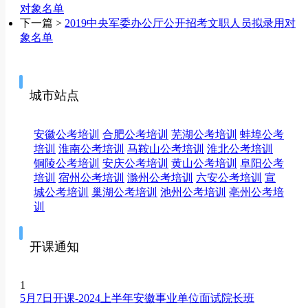
对象名单
下一篇 >
2019中央军委办公厅公开招考文职人员拟录用对
象名单
城市站点
安徽公考培训
合肥公考培训
芜湖公考培训
蚌埠公考
培训
淮南公考培训
马鞍山公考培训
淮北公考培训
铜陵公考培训
安庆公考培训
黄山公考培训
阜阳公考
培训
宿州公考培训
滁州公考培训
六安公考培训
宣
城公考培训
巢湖公考培训
池州公考培训
亳州公考培
训
开课通知
1
5月7日开课-2024上半年安徽事业单位面试院长班