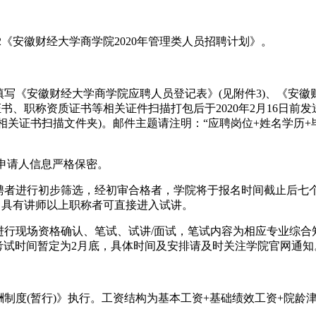
安徽财经大学商学院2020年管理类人员招聘计划》。
《安徽财经大学商学院应聘人员登记表》(见附件3)、《安徽财
称资质证书等相关证件扫描打包后于2020年2月16日前发送至acs
相关证书扫描文件夹)。邮件主题请注明：“应聘岗位+姓名学历
申请人信息严格保密。
者进行初步筛选，经初审合格者，学院将于报名时间截止后七
。具有讲师以上职称者可直接进入试讲。
行现场资格确认、笔试、试讲/面试，笔试内容为相应专业综合
汰。考试时间暂定为2月底，具体时间及安排请及时关注学院官网通知
度(暂行)》执行。工资结构为基本工资+基础绩效工资+院龄津