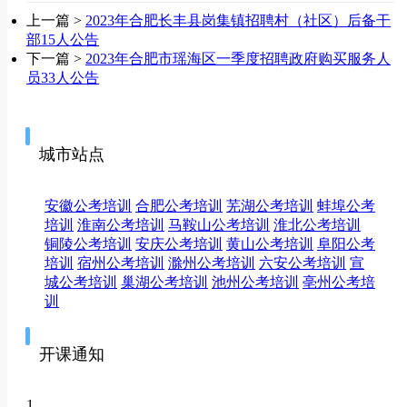
上一篇 >
2023年合肥长丰县岗集镇招聘村（社区）后备干
部15人公告
下一篇 >
2023年合肥市瑶海区一季度招聘政府购买服务人
员33人公告
城市站点
安徽公考培训
合肥公考培训
芜湖公考培训
蚌埠公考
培训
淮南公考培训
马鞍山公考培训
淮北公考培训
铜陵公考培训
安庆公考培训
黄山公考培训
阜阳公考
培训
宿州公考培训
滁州公考培训
六安公考培训
宣
城公考培训
巢湖公考培训
池州公考培训
亳州公考培
训
开课通知
1