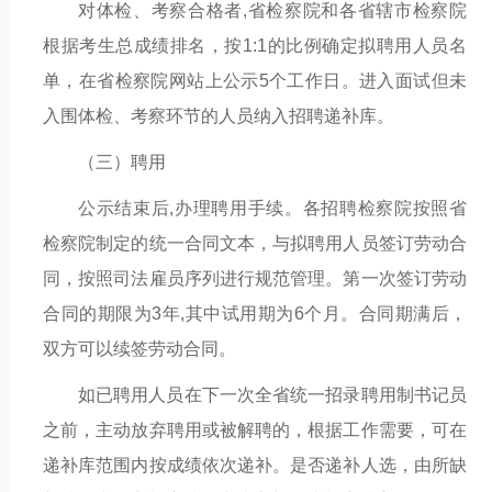
对体检、考察合格者
,
省检察院和各省辖市检察院
根据考生总成绩排名，按
1:1的比例确定拟聘用人员名
单，在省检察院网站上公示
5
个工作日。进入面试但未
入围体检、考察环节的人员纳入招聘递补库。
（三）聘用
公示结束后
,
办理聘用手续。各招聘检察院按照省
检察院制定的统一合同文本，与
拟聘用
人员签订劳动合
同，按照司法雇员序列进行规范管理。第一次签订劳动
合同的期限为
3
年
,
其中试用期为
6
个月。合同期满后，
双方可以续签劳动合同。
如已聘用人员在下一次全省统一招录聘用制书记员
之前，主动放弃聘用或被解聘的，根据工作需要，可在
递补库范围内按成绩依次递补。是否递补人选，由所缺