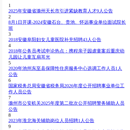
1
2025年安徽省滁州天长市引进紧缺教育人才9人公告
2
8月1日开课-2024安徽石台、贵池、怀远事业单位面试院长
班
3
2018安徽阜阳妇女儿童医院补充招聘43人公告
4
2018年公务员考试申论热点：携程亲子园虐童案后重庆幼
儿园让儿童互扇耳光
5
2020年池州东至县保障性住房服务中心选调工作人员1人
公告
6
国家税务总局安徽省税务局2026年度公开招聘事业单位工
作人员公告
7
滁州市公安机关2025年度第二批次公开招聘警务辅助人员
公告
8
2023年淮北海关辅助岗位人员招聘1人公告
9